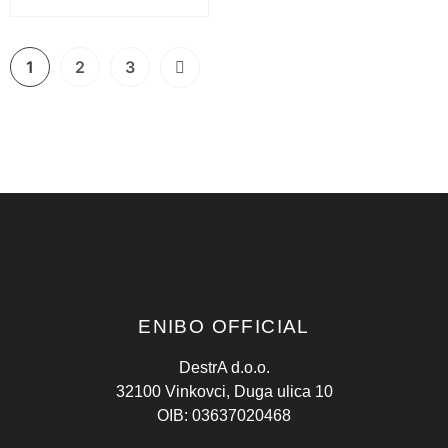
1
2
3
ENIBO OFFICIAL
DestrA d.o.o.
32100 Vinkovci, Duga ulica 10
OIB: 03637020468