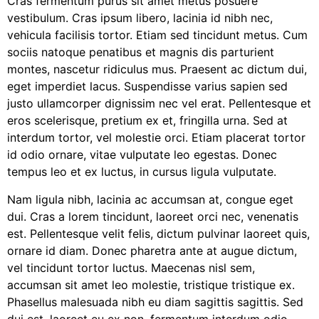
Cras fermentum purus sit amet metus posuere
vestibulum. Cras ipsum libero, lacinia id nibh nec,
vehicula facilisis tortor. Etiam sed tincidunt metus. Cum
sociis natoque penatibus et magnis dis parturient
montes, nascetur ridiculus mus. Praesent ac dictum dui,
eget imperdiet lacus. Suspendisse varius sapien sed
justo ullamcorper dignissim nec vel erat. Pellentesque et
eros scelerisque, pretium ex et, fringilla urna. Sed at
interdum tortor, vel molestie orci. Etiam placerat tortor
id odio ornare, vitae vulputate leo egestas. Donec
tempus leo et ex luctus, in cursus ligula vulputate.
Nam ligula nibh, lacinia ac accumsan at, congue eget
dui. Cras a lorem tincidunt, laoreet orci nec, venenatis
est. Pellentesque velit felis, dictum pulvinar laoreet quis,
ornare id diam. Donec pharetra ante at augue dictum,
vel tincidunt tortor luctus. Maecenas nisl sem,
accumsan sit amet leo molestie, tristique tristique ex.
Phasellus malesuada nibh eu diam sagittis sagittis. Sed
dui est, laoreet eu ex non, fermentum interdum odio.