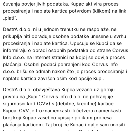
čuvanja povjerljivih podataka. Kupac aktivira proces
procesiranja i naplate kartica potvrdom (klikom) na link
„plati“.
DestrA d.o.o. ni u jednom trenutku ne raspolaže, ne
prikuplja niti obrađuje osobne podatke unesene u svrhu
procesiranja i naplate kartica. Upućuju se Kupci da se
informiraju o obradi osobnih podataka od strane Corvus
Info d.o.o. na Internet stranici na kojoj se odvija proces
plaćanja. Osobni podaci pohranjeni kod Corvus Info
d.o.o. brišu se odmah nakon što je proces procesiranja i
naplate kartica završen osim kod opcije Kupi.
DestrA d.o.o. obavještava Kupca vezano uz gornju
privolu na „Kupi “ Corvus Info d.o.o. ne pohranjuje
sigurnosni kod (CVV) s (debitne, kreditne) kartice
Kupca. CVV je troznamenkasti ili četveroznamenkasti
broj koji Kupac zasebno upisuje prilikom procesa
plaćanja karticom. Taj broj će Kupac i dalje sam unositi