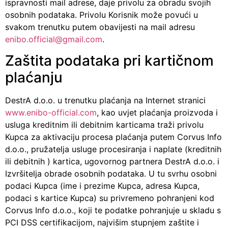
ispravnosti mail adrese, daje privolu za obradu svojih
osobnih podataka. Privolu Korisnik može povući u
svakom trenutku putem obavijesti na mail adresu
enibo.official@gmail.com
.
Zaštita podataka pri kartičnom
plaćanju
DestrA d.o.o. u trenutku plaćanja na Internet stranici
www.enibo-official.com
, kao uvjet plaćanja proizvoda i
usluga kreditnim ili debitnim karticama traži privolu
Kupca za aktivaciju procesa plaćanja putem Corvus Info
d.o.o., pružatelja usluge procesiranja i naplate (kreditnih
ili debitnih ) kartica, ugovornog partnera DestrA d.o.o. i
Izvršitelja obrade osobnih podataka. U tu svrhu osobni
podaci Kupca (ime i prezime Kupca, adresa Kupca,
podaci s kartice Kupca) su privremeno pohranjeni kod
Corvus Info d.o.o., koji te podatke pohranjuje u skladu s
PCI DSS certifikacijom, najvišim stupnjem zaštite i