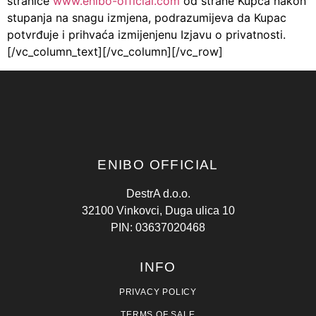
stranice
www.enibo-official.com
od strane Kupca nakon
stupanja na snagu izmjena, podrazumijeva da Kupac
potvrđuje i prihvaća izmijenjenu Izjavu o privatnosti.
[/vc_column_text][/vc_column][/vc_row]
ENIBO OFFICIAL
DestrA d.o.o.
32100 Vinkovci, Duga ulica 10
PIN: 03637020468
INFO
PRIVACY POLICY
TERMS OF SALE