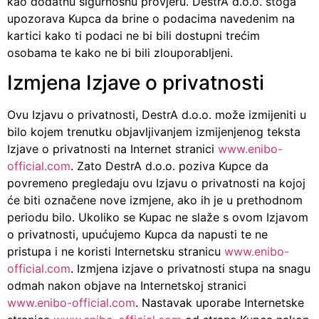
kao dodatnu sigurnosnu provjeru. DestrA d.o.o. stoga
upozorava Kupca da brine o podacima navedenim na
kartici kako ti podaci ne bi bili dostupni trećim
osobama te kako ne bi bili zlouporabljeni.
Izmjena Izjave o privatnosti
Ovu Izjavu o privatnosti, DestrA d.o.o. može izmijeniti u
bilo kojem trenutku objavljivanjem izmijenjenog teksta
Izjave o privatnosti na Internet stranici
www.enibo-
official.com
. Zato DestrA d.o.o. poziva Kupce da
povremeno pregledaju ovu Izjavu o privatnosti na kojoj
će biti označene nove izmjene, ako ih je u prethodnom
periodu bilo. Ukoliko se Kupac ne slaže s ovom Izjavom
o privatnosti, upućujemo Kupca da napusti te ne
pristupa i ne koristi Internetsku stranicu
www.enibo-
official.com
. Izmjena izjave o privatnosti stupa na snagu
odmah nakon objave na Internetskoj stranici
www.enibo-official.com
. Nastavak uporabe Internetske