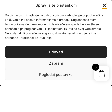
Upravljajte pristankom
CONTACT
EMAIL: kontakt@enibo-official.com
Da bismo pružili najbolje iskustvo, koristimo tehnologije poput kolačića
za čuvanje i/ili pristup informacijama o uređaju. Suglasnost s ovim
TEL: 032 309 102
tehnologijama će nam omogućiti da obrađujemo podatke kao što su
ponašanje pri pregledavanju ili jedinstveni ID-ovi na ovoj web stranici.
FAX 032 309 192
Nepristanak ili povlačenje suglasnosti može negativno utjecati na
određene karakteristike i funkcije.
Prihvati
Zabrani
0
Pogledaj postavke
EN
SVA PRAVA PRIDRŽANA - ENIBO OFFICIAL 2025